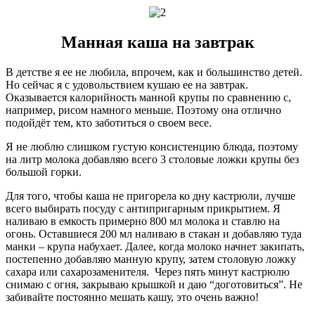
Манная каша на завтрак
В детстве я ее не любила, впрочем, как и большинство детей.
Но сейчас я с удовольствием кушаю ее на завтрак.
Оказывается калорийность манной крупы по сравнению с,
например, рисом намного меньше. Поэтому она отлично
подойдёт тем, кто заботиться о своем весе.
Я не люблю слишком густую консистенцию блюда, поэтому
на литр молока добавляю всего 3 столовые ложки крупы без
большой горки.
Для того, чтобы каша не пригорела ко дну кастрюли, лучше
всего выбирать посуду с антипригарным прикрытием. Я
наливаю в емкость примерно 800 мл молока и ставлю на
огонь. Оставшиеся 200 мл наливаю в стакан и добавляю туда
манки – крупа набухает. Далее, когда молоко начнет закипать,
постепенно добавляю манную крупу, затем столовую ложку
сахара или сахарозаменителя. Через пять минут кастрюлю
снимаю с огня, закрываю крышкой и даю “доготовиться”. Не
забивайте постоянно мешать кашу, это очень важно!