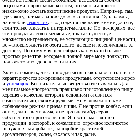
рецептами, порой забывая о том, что многим просто
невозможно достать экзотические продукты. Например, там,
где я живу, нет магазинов здорового питания. Супер-фуды,
наподобие
семян чиа
, ягод годжи и так далее мне не достать,
если только заказать в интернет-магазине. Но, во-первых, все
эти продукты легкозаменяемые, так как существует
множество ингредиентов, не уступающих пищевой ценности,
во – вторых ждать не охота долго, да еще и переплачивать за
доставку. Поэтому моя цель собрать как можно больше
простых рецептов, которые в полной мере могу подходить
под категорию здорового питания.
Хочу напомнить, что лично для меня правильное питание не
характеризуется заморскими продуктами, отсутствием жиров
и
углеводов
. Все питательные вещества очень важны. Для
меня главное употреблять правильно приготовленную пищу
хорошего качества, которая в основном готовиться
самостоятельно, своими ручками. Не маловажно также
соблюдение режима приема пищи. Я не против колбас, если
они сделаны вами дома, я не против гамбургеров
собственного приготовления. Я против магазинной
продукции, в которой, к сожалению, огромное количество
ненужных нам добавок, наподобие красителей,
ароматизаторов, солей, сахаров и так далее.