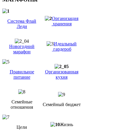
Организация
Система Флай
хранения
Леди
Идеальный
Новогодний
гардероб
марафон
Правильное
Организованная
питание
кухня
Семейные
Семейный бюджет
отношения
Жизнь
Цели