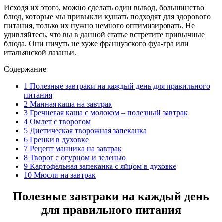
Исходя их этого, можно сделать один вывод, большинство
блюд, которые мы привыкли кушать подходят для здорового
питания, только их нужно немного оптимизировать. Не
удивляйтесь, что вы в данной статье встретите привычные
блюда. Они ничуть не хуже французского фуа-гра или
итальянской лазаньи.
Содержание
1
Полезные завтраки на каждый день для правильного
питания
2
Манная каша на завтрак
3
Гречневая каша с молоком – полезный завтрак
4
Омлет с творогом
5
Диетическая творожная запеканка
6
Гренки в духовке
7
Рецепт манника на завтрак
8
Творог с огурцом и зеленью
9
Картофельная запеканка с яйцом в духовке
10
Мюсли на завтрак
Полезные завтраки на каждый день
для правильного питания