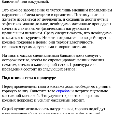
баночный или вакуумный.
Это кожное заболевание является лишь внешним проявлением
нарушения обмена веществ в организме. Поэтому если вы
желаете избавиться от целлюлита, и сохранить достигнутый
эффект как можно дольше, необходимо массажные процедуры
сочетать с активными физическими нагрузками и
правильным питанием. Сразу следует сказать, что необходимо
отказаться от курения. Никотин отрицательно воздействует на
кожные покровы в целом, они теряют эластичность,
становятся сухими, тусклыми и морщинистыми.
Начинать массаж специальными банками дома следует с
осторожностью, чтобы не спровоцировать возникновения
гематом, отеков и капиллярной сетки. Процедура его
проведения состоит из следующих этапов:
Подготовка тела к процедуре
Перед проведением такого массажа дома необходимо принять
горячую ванну. Очистите тело
скрабом
и потрите тщательно
массажной мочалкой. Это улучшит кровоток в верхних
кожных покровах и усилит массажный эффект.
Скраб лучше использовать натуральный, хорошо подойдут
измельченные абрикосовые косточки или кофе, который