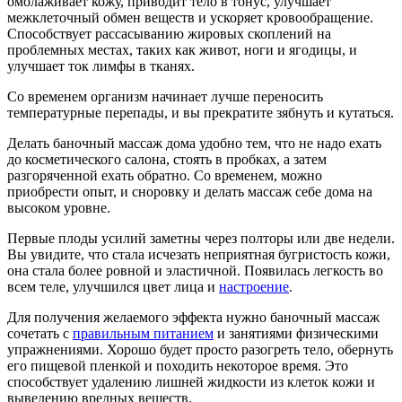
омолаживает кожу, приводит тело в тонус, улучшает
межклеточный обмен веществ и ускоряет кровообращение.
Способствует рассасыванию жировых скоплений на
проблемных местах, таких как живот, ноги и ягодицы, и
улучшает ток лимфы в тканях.
Со временем организм начинает лучше переносить
температурные перепады, и вы прекратите зябнуть и кутаться.
Делать баночный массаж дома удобно тем, что не надо ехать
до косметического салона, стоять в пробках, а затем
разгоряченной ехать обратно. Со временем, можно
приобрести опыт, и сноровку и делать массаж себе дома на
высоком уровне.
Первые плоды усилий заметны через полторы или две недели.
Вы увидите, что стала исчезать неприятная бугристость кожи,
она стала более ровной и эластичной. Появилась легкость во
всем теле, улучшился цвет лица и
настроение
.
Для получения желаемого эффекта нужно баночный массаж
сочетать с
правильным питанием
и занятиями физическими
упражнениями. Хорошо будет просто разогреть тело, обернуть
его пищевой пленкой и походить некоторое время. Это
способствует удалению лишней жидкости из клеток кожи и
выведению вредных веществ.