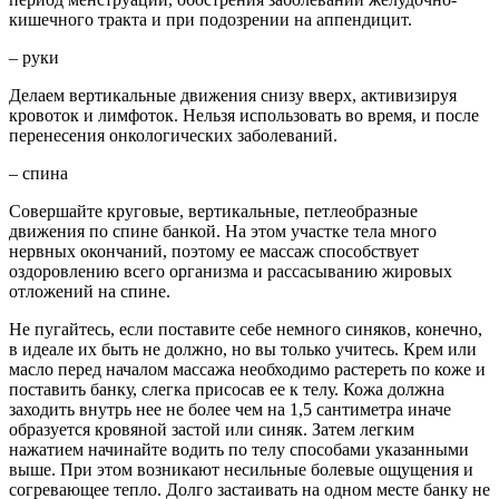
кишечного тракта и при подозрении на аппендицит.
– руки
Делаем вертикальные движения снизу вверх, активизируя
кровоток и лимфоток. Нельзя использовать во время, и после
перенесения онкологических заболеваний.
– спина
Совершайте круговые, вертикальные, петлеобразные
движения по спине банкой. На этом участке тела много
нервных окончаний, поэтому ее массаж способствует
оздоровлению всего организма и рассасыванию жировых
отложений на спине.
Не пугайтесь, если поставите себе немного синяков, конечно,
в идеале их быть не должно, но вы только учитесь. Крем или
масло перед началом массажа необходимо растереть по коже и
поставить банку, слегка присосав ее к телу. Кожа должна
заходить внутрь нее не более чем на 1,5 сантиметра иначе
образуется кровяной застой или синяк. Затем легким
нажатием начинайте водить по телу способами указанными
выше. При этом возникают несильные болевые ощущения и
согревающее тепло. Долго застаивать на одном месте банку не