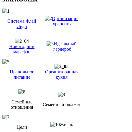
Организация
Система Флай
хранения
Леди
Идеальный
Новогодний
гардероб
марафон
Правильное
Организованная
питание
кухня
Семейные
Семейный бюджет
отношения
Жизнь
Цели