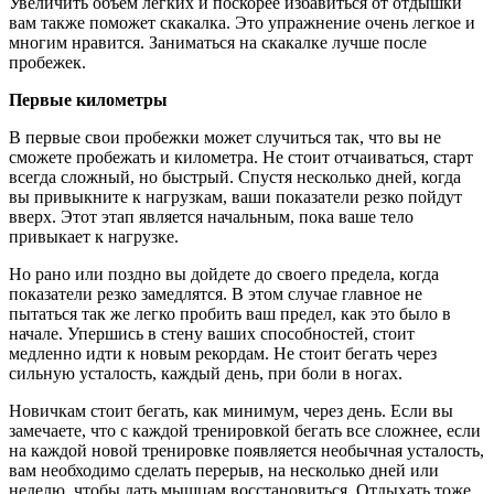
Увеличить объем легких и поскорее избавиться от отдышки
вам также поможет скакалка. Это упражнение очень легкое и
многим нравится. Заниматься на скакалке лучше после
пробежек.
Первые километры
В первые свои пробежки может случиться так, что вы не
сможете пробежать и километра. Не стоит отчаиваться, старт
всегда сложный, но быстрый. Спустя несколько дней, когда
вы привыкните к нагрузкам, ваши показатели резко пойдут
вверх. Этот этап является начальным, пока ваше тело
привыкает к нагрузке.
Но рано или поздно вы дойдете до своего предела, когда
показатели резко замедлятся. В этом случае главное не
пытаться так же легко пробить ваш предел, как это было в
начале. Упершись в стену ваших способностей, стоит
медленно идти к новым рекордам. Не стоит бегать через
сильную усталость, каждый день, при боли в ногах.
Новичкам стоит бегать, как минимум, через день. Если вы
замечаете, что с каждой тренировкой бегать все сложнее, если
на каждой новой тренировке появляется необычная усталость,
вам необходимо сделать перерыв, на несколько дней или
неделю, чтобы дать мышцам восстановиться. Отдыхать тоже