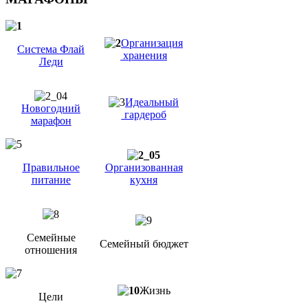
Организация
Система Флай
хранения
Леди
Идеальный
Новогодний
гардероб
марафон
Правильное
Организованная
питание
кухня
Семейные
Семейный бюджет
отношения
Жизнь
Цели