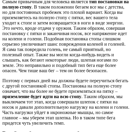
Самым привычным для человека является
тип постановки на
полную стопу
. В таком положении бегаем все мы с детства,
но для постоянных пробежек это плохой вариант. Когда вы
приземляетесь на полную стопу с пятки, вес вашего тела
уходит к стопе и затем возвращается в ноги в виде энергии.
Это нечто, вроде отдачи у оружия. Таким образом, совершая
постановку с пятки и заканчивая носок, все напряжение идет
на колени и голени. Подобная постановка стопы слишком
серьезно увеличивает шанс повреждения коленей и голеней.
Я сама так повредила голень, не самый приятный, но
полезный опыт. Также вы могли когда-нибудь видеть и
слышать, как бегают некоторые люди, шлепая ногами по
земле. Это неправильно и подобный тип бега еще более
опасен. Чем тише ваш бег – тем он более безопасен.
Поэтому с первых дней вы должны будете переучиться бегать
с другой постановкой стопы. Постановка на полную стопу
означает, что вы более не будете приземляться на пятку –
приземление будет идти на всю стопу
. Таким образом, мы
выключаем тот этап, когда совершали шлепок с пятки на
носок и давали дополнительную нагрузку на колени и голени.
Часть нагрузки уйдет в икроножные мышцы, но самое
главное – мы уберем этап шлепка. Но в таком типе бега
придется чуть увеличить темп.