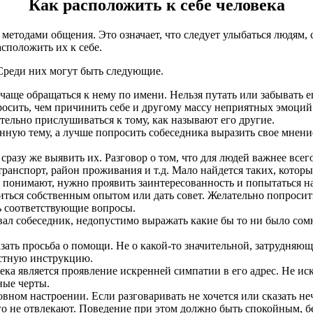
Как расположить к себе человека
методами общения. Это означает, что следует улыбаться людям, 
сположить их к себе.
Среди них могут быть следующие.
ще обращаться к нему по имени. Нельзя путать или забывать его
осить, чем причинить себе и другому массу неприятных эмоций
ельно прислушиваться к тому, как называют его другие.
нную тему, а лучше попросить собеседника выразить свое мнение.
сразу же выявить их. Разговор о том, что для людей важнее все
транспорт, район проживания и т.д. Мало найдется таких, котор
то понимают, нужно проявить заинтересованность и попытаться 
ться собственным опытом или дать совет. Желательно попросить 
ть соответствующие вопросы.
л собеседник, недопустимо выражать какие бы то ни было сомне
ть просьба о помощи. Не о какой-то значительной, затрудняюще
остную инструкцию.
ка является проявление искренней симпатии в его адрес. Не иск
ные черты.
вном настроении. Если разговаривать не хочется или сказать не
о не отвлекают. Поведение при этом должно быть спокойным, бе