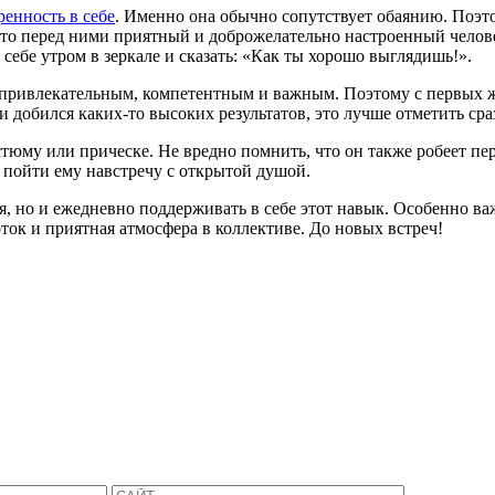
ренность в себе
. Именно она обычно сопутствует обаянию. Поэт
то перед ними приятный и доброжелательно настроенный челове
себе утром в зеркале и сказать: «Как ты хорошо выглядишь!».
 привлекательным, компетентным и важным. Поэтому с первых же
ли добился каких-то высоких результатов, это лучше отметить сраз
юму или прическе. Не вредно помнить, что он также робеет пе
 пойти ему навстречу с открытой душой.
, но и ежедневно поддерживать в себе этот навык. Особенно важ
ток и приятная атмосфера в коллективе. До новых встреч!