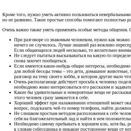
Кроме того, нужно уметь активно пользоваться невербальными 
но не развязно. Такие простые способы помогают полностью ра
Очень важно также уметь применять особые методы общения. 
При разговоре со знакомым человеком, нужно как можно ча
ничего не случилось. Лучше лишний раз вежливо переспр
Если общающихся людей несколько, то желательно внимат
Не следует пытаться высказываться на какую-то определе
снова захочет пообщаться.
Если имеются какие-нибудь общие интересы, необходимо 
для любой беседы темы – это дети, домашние животные, 
разговор на тему своего хобби, в котором другие мало ч
Очень располагающе действует просьба к человеку подели
необходимо живо интересоваться его рассказом и задава
Какие бы удивительные и невероятные вещи не рассказыва
этого человек сразу замкнется в себе.
Хороший эффект при налаживании отношений может оказа
вопрос, подсказать чей-то номер телефона, найти должн
Не слишком простым методом расположения к себе челове
себя на благожелательный лад и найти в нем положитель
Необходимо самому пребывать в хорошем или, хотя бы, ро
к словам собеседника и никакие посторонние вещи от нег