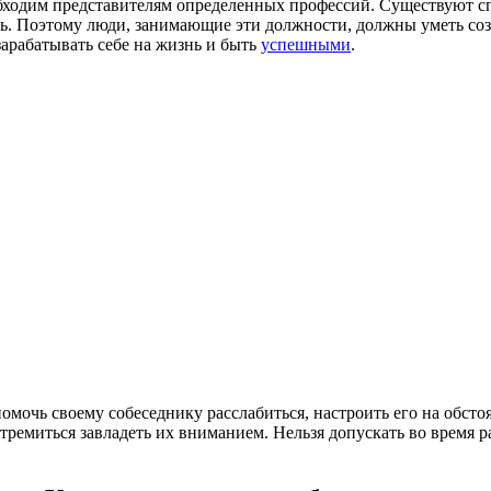
бходим представителям определенных профессий. Существуют сп
ть. Поэтому люди, занимающие эти должности, должны уметь соз
зарабатывать себе на жизнь и быть
успешными
.
омочь своему собеседнику расслабиться, настроить его на обсто
тремиться завладеть их вниманием. Нельзя допускать во время р