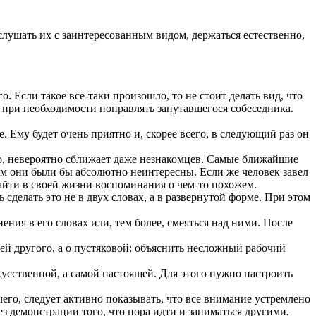
слушать их с заинтересованным видом, держаться естественно,
. Если такое все-таки произошло, то не стоит делать вид, что
 при необходимости поправлять запутавшегося собеседника.
 Ему будет очень приятно и, скорее всего, в следующий раз он
го, невероятно сближает даже незнакомцев. Самые ближайшие
ым они были бы абсолютно неинтересны. Если же человек завел
найти в своей жизни воспоминания о чем-то похожем.
сделать это не в двух словах, а в развернутой форме. При этом
ния в его словах или, тем более, смеяться над ними. После
й другого, а о пустяковой: объяснить несложный рабочий
усственной, а самой настоящей. Для этого нужно настроить
чего, следует активно показывать, что все внимание устремлено
з демонстрации того, что пора идти и заниматься другими,