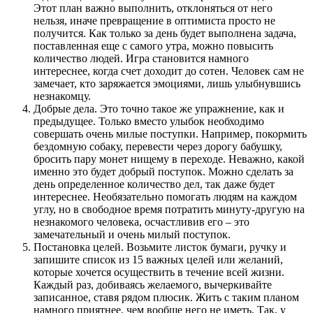
Этот план важно выполнить, отклоняться от него
нельзя, иначе превращение в оптимиста просто не
получится. Как только за день будет выполнена задача,
поставленная еще с самого утра, можно повысить
количество людей. Игра становится намного
интереснее, когда счет доходит до сотен. Человек сам не
замечает, кто заряжается эмоциями, лишь улыбнувшись
незнакомцу.
Добрые дела. Это точно такое же упражнение, как и
предыдущее. Только вместо улыбок необходимо
совершать очень милые поступки. Например, покормить
бездомную собаку, перевести через дорогу бабушку,
бросить пару монет нищему в переходе. Неважно, какой
именно это будет добрый поступок. Можно сделать за
день определенное количество дел, так даже будет
интереснее. Необязательно помогать людям на каждом
углу, но в свободное время потратить минуту-другую на
незнакомого человека, осчастливив его – это
замечательный и очень милый поступок.
Постановка целей. Возьмите листок бумаги, ручку и
запишите список из 15 важных целей или желаний,
которые хочется осуществить в течение всей жизни.
Каждый раз, добиваясь желаемого, вычеркивайте
записанное, ставя рядом плюсик. Жить с таким планом
намного приятнее, чем вообще него не иметь. Так, у