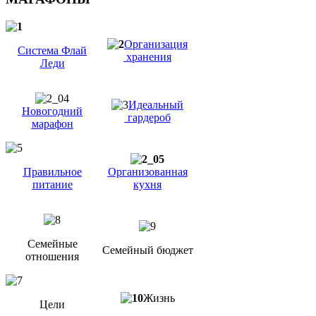
Организация
Система Флай
хранения
Леди
Идеальный
Новогодний
гардероб
марафон
Правильное
Организованная
питание
кухня
Семейные
Семейный бюджет
отношения
Жизнь
Цели