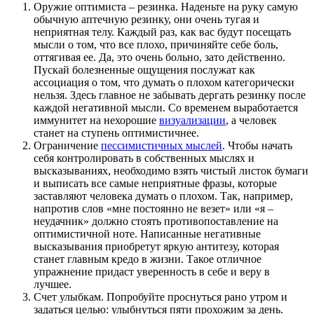
Оружие оптимиста – резинка. Наденьте на руку самую
обычную аптечную резинку, они очень тугая и
неприятная телу. Каждый раз, как вас будут посещать
мысли о том, что все плохо, причиняйте себе боль,
оттягивая ее. Да, это очень больно, зато действенно.
Пускай болезненные ощущения послужат как
ассоциация о том, что думать о плохом категорически
нельзя. Здесь главное не забывать дергать резинку после
каждой негативной мысли. Со временем выработается
иммунитет на нехорошие
визуализации
, а человек
станет на ступень оптимистичнее.
Ограничение
пессимистичных мыслей
. Чтобы начать
себя контролировать в собственных мыслях и
высказываниях, необходимо взять чистый листок бумаги
и выписать все самые неприятные фразы, которые
заставляют человека думать о плохом. Так, например,
напротив слов «мне постоянно не везет» или «я –
неудачник» должно стоять противопоставление на
оптимистичной ноте. Написанные негативные
высказывания приобретут яркую антитезу, которая
станет главным кредо в жизни. Такое отличное
упражнение придаст уверенность в себе и веру в
лучшее.
Счет улыбкам. Попробуйте проснуться рано утром и
задаться целью: улыбнуться пяти прохожим за день.