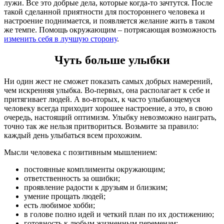
лужи. Все это добрые дела, которые когда-то зачтутся. После
такой сделанной приятности для постороннего человека и
настроение поднимается, и появляется желание жить в таком
же темпе. Помощь окружающим – потрясающая возможность
изменить себя в лучшую сторону
.
Чуть больше улыбки
Ни один жест не сможет показать самых добрых намерений,
чем искренняя улыбка. Во-первых, она располагает к себе и
притягивает людей. А во-вторых, к часто улыбающемуся
человеку всегда приходит хорошее настроение, а это, в свою
очередь, настоящий оптимизм. Улыбку невозможно наиграть,
точно так же нельзя притвориться. Возьмите за правило:
каждый день улыбаться всем прохожим.
Мысли человека с позитивным мышлением:
постоянные комплименты окружающим;
ответственность за ошибки;
проявление радости к друзьям и близким;
умение прощать людей;
есть любимое хобби;
в голове полно идей и четкий план по их достижению;
готовность к любым жизненным переменам;