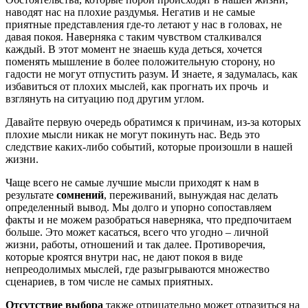
наводят нас на плохие раздумья. Негатив и не самые
приятные представления где-то летают у нас в головах, не
давая покоя. Наверняка с таким чувством сталкивался
каждый. В этот момент не знаешь куда деться, хочется
поменять мышление в более положительную сторону, но
гадости не могут отпустить разум. И знаете, я задумалась, как
избавиться от плохих мыслей, как прогнать их прочь и
взглянуть на ситуацию под другим углом.
Давайте первую очередь обратимся к причинам, из-за которых
плохие мысли никак не могут покинуть нас. Ведь это
следствие каких-либо событий, которые произошли в нашей
жизни.
Чаще всего не самые лучшие мысли приходят к нам в
результате
сомнений
, переживаний, вынуждая нас делать
определенный вывод. Мы долго и упорно сопоставляем
факты и не можем разобраться наверняка, что предпочитаем
больше. Это может касаться, всего что угодно – личной
жизни, работы, отношений и так далее. Противоречия,
которые кроятся внутри нас, не дают покоя в виде
непреодолимых мыслей, где разыгрываются множество
сценариев, в том числе не самых приятных.
Отсутствие выбора
также отрицательно может отразиться на