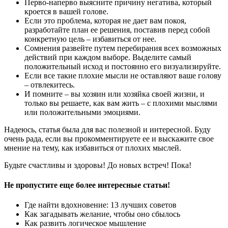
Перво-наперво выясните причину негатива, который
кроется в вашей голове.
Если это проблема, которая не дает вам покоя,
разработайте план ее решения, поставив перед собой
конкретную цель – избавиться от нее.
Сомнения развейте путем перебирания всех возможных
действий при каждом выборе. Выделите самый
положительный исход и постоянно его визуализируйте.
Если все такие плохие мысли не оставляют ваше голову
– отвлекитесь.
И помните – вы хозяин или хозяйка своей жизни, и
только вы решаете, как вам жить – с плохими мыслями
или положительными эмоциями.
Надеюсь, статья была для вас полезной и интересной. Буду
очень рада, если вы прокомментируете ее и выскажите свое
мнение на тему, как избавиться от плохих мыслей.
Будьте счастливы и здоровы! До новых встреч! Пока!
Не пропустите еще более интересные статьи!
Где найти вдохновение: 13 лучших советов
Как загадывать желание, чтобы оно сбылось
Как развить логическое мышление