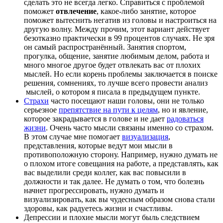
сделать это не всегда легко. Справиться с проблемой
поможет
отвлечение
, какое-либо занятие, которое
поможет вытеснить негатив из головы и настроиться на
другую волну. Между прочим, этот вариант действует
безотказно практически в 99 процентов случаях. Не зря
он самый распространённый. Занятия спортом,
прогулка, общение, занятие любимым делом, работа и
много многое другое будет отвлекать вас от плохих
мыслей. Но если корень проблемы заключается в поиске
решения, сомнениях, то лучше всего провести анализ
мыслей, о котором я писала в предыдущем пункте.
Страхи
часто посещают наши головы, они не только
серьезное
препятствие на пути к целям
, но и явление,
которое закрадывается в голове и не дает
радоваться
жизни
. Очень часто мысли связаны именно со страхом.
В этом случае мне помогает
визуализация
,
представления, которые ведут мои мысли в
противоположную сторону. Например, нужно думать не
о плохом итоге совещания на работе, а представлять, как
вас выделили среди коллег, как вас повысили в
должности и так далее. Не думать о том, что болезнь
начнет прогрессировать, нужно думать и
визуализировать, как вы чудесным образом снова стали
здоровы, как радуетесь жизни и счастливы.
Депрессии и плохие мысли могут быль следствием