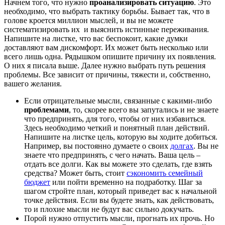
Начнем того, что нужно
проанализировать ситуацию
. Это
необходимо, что выбрать тактику борьбы. Бывает так, что в
голове кроется миллион мыслей, и вы не можете
систематизировать их и выяснить истинные переживания.
Напишите на листке, что вас беспокоит, какие думки
доставляют вам дискомфорт. Их может быть несколько или
всего лишь одна. Рядышком опишите причину их появления.
О них я писала выше. Далее нужно выбрать путь решения
проблемы. Все зависит от причины, тяжести и, собственно,
вашего желания.
Если отрицательные мысли, связанные с какими-либо
проблемами
, то, скорее всего вы запутались и не знаете
что предпринять, для того, чтобы от них избавиться.
Здесь необходимо четкий и понятный план действий.
Напишите на листке цель, которую вы ходите добиться.
Например, вы постоянно думаете о своих
долгах
. Вы не
знаете что предпринять, с чего начать. Ваша цель –
отдать все долги. Как вы можете это сделать, где взять
средства? Может быть, стоит
сэкономить семейный
бюджет
или пойти временно на подработку. Шаг за
шагом стройте план, который приведет вас к начальной
точке действия. Если вы будете знать, как действовать,
то и плохие мысли не будут вас сильно докучать.
Порой нужно отпустить мысли, прогнать их прочь. Но