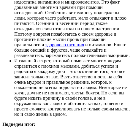
недостатка витаминов и микроэлементов. Это факт,
доказанный многими врачами при помощи
исследований. Особенно авитаминозу подвержены
люди, которые часто работают, мало отдыхают и плохо
питаются. Осенний и весенний период также
откладывают свои отпечатки на нашем настроении.
Поэтому вовремя позаботьтесь о своем здоровье и
прогоните плохие мысли прочь при помощи
правильного и
здорового питания
и витаминов. Ешьте
больше овощей и фруктов, чаще отдыхайте и
развлекайтесь, заряжайтесь положительными эмоциями.
И главный секрет, который помогает многим людям
справиться с плохими мыслями, добиться успеха и
радоваться каждому дню – это осознание того, что все
зависит только от вас. Взять ответственность на себя
очень мудрое и правильное решение, которое, к
сожалению не всегда подвластно людям. Некоторые не
хотят, другие не понимают, третьи боятся. Но если вы
будете искать причину в своей голове, а не в
окружающих вас людях и обстоятельствах, то легко и
просто сможете контролировать не только своим мысли,
но и свою жизнь в целом.
Подведем итог: