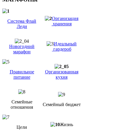
Организация
Система Флай
хранения
Леди
Идеальный
Новогодний
гардероб
марафон
Правильное
Организованная
питание
кухня
Семейные
Семейный бюджет
отношения
Жизнь
Цели