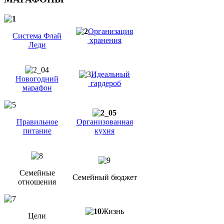
Организация
Система Флай
хранения
Леди
Идеальный
Новогодний
гардероб
марафон
Правильное
Организованная
питание
кухня
Семейные
Семейный бюджет
отношения
Жизнь
Цели