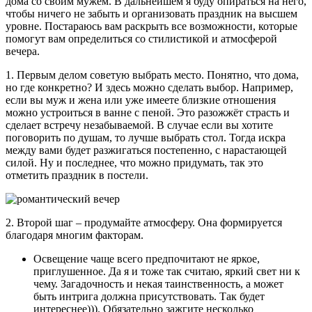
дома со своим мужем. В дальнейшем я буду опираться на него,
чтобы ничего не забыть и организовать праздник на высшем
уровне. Постараюсь вам раскрыть все возможности, которые
помогут вам определиться со стилистикой и атмосферой
вечера.
1. Первым делом советую выбрать место. Понятно, что дома,
но где конкретно? И здесь можно сделать выбор. Например,
если вы муж и жена или уже имеете близкие отношения
можно устроиться в ванне с пеной. Это разожжёт страсть и
сделает встречу незабываемой. В случае если вы хотите
поговорить по душам, то лучше выбрать стол. Тогда искра
между вами будет разжигаться постепенно, с нарастающей
силой. Ну и последнее, что можно придумать, так это
отметить праздник в постели.
2. Второй шаг – продумайте атмосферу. Она формируется
благодаря многим факторам.
Освещение чаще всего предпочитают не яркое,
приглушенное. Да я и тоже так считаю, яркий свет ни к
чему. Загадочность и некая таинственность, а может
быть интрига должна присутствовать. Так будет
интереснее))). Обязательно зажгите несколько