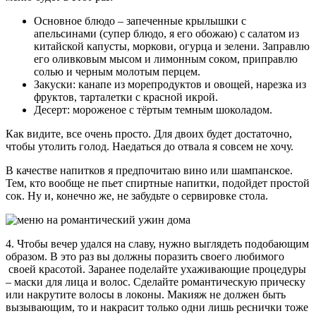
Основное блюдо – запеченные крылышки с
апельсинами (супер блюдо, я его обожаю) с салатом из
китайской капусты, моркови, огурца и зелени. Заправлю
его оливковым мысом и лимонным соком, приправлю
солью и черным молотым перцем.
Закуски: канапе из морепродуктов и овощей, нарезка из
фруктов, тарталетки с красной икрой.
Десерт: мороженое с тёртым темным шоколадом.
Как видите, все очень просто. Для двоих будет достаточно,
чтобы утолить голод. Наедаться до отвала я совсем не хочу.
В качестве напитков я предпочитаю вино или шампанское.
Тем, кто вообще не пьет спиртные напитки, подойдет простой
сок. Ну и, конечно же, не забудьте о сервировке стола.
4. Чтобы вечер удался на славу, нужно выглядеть подобающим
образом. В это раз вы должны поразить своего любимого
своей красотой. Заранее поделайте ухаживающие процедуры
– маски для лица и волос. Сделайте романтическую прическу
или накрутите волосы в локоны. Макияж не должен быть
вызывающим, то и накрасит только одни лишь реснички тоже