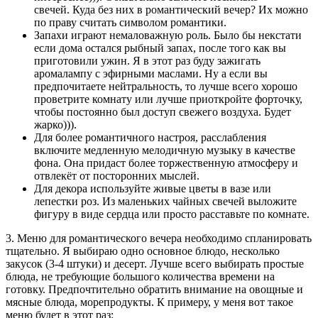
свечей. Куда без них в романтический вечер? Их можно
по праву считать символом романтики.
Запахи играют немаловажную роль. Было бы некстати
если дома остался рыбный запах, после того как вы
приготовили ужин. Я в этот раз буду зажигать
аромалампу с эфирными маслами. Ну а если вы
предпочитаете нейтральность, то лучше всего хорошо
проветрите комнату или лучше приоткройте форточку,
чтобы постоянно был доступ свежего воздуха. Будет
жарко))).
Для более романтичного настроя, расслабления
включите медленную мелодичную музыку в качестве
фона. Она придаст более торжественную атмосферу и
отвлекёт от посторонних мыслей.
Для декора используйте живые цветы в вазе или
лепестки роз. Из маленьких чайных свечей выложите
фигуру в виде сердца или просто расставьте по комнате.
3. Меню для романтического вечера необходимо спланировать
тщательно. Я выбираю одно основное блюдо, несколько
закусок (3-4 штуки) и десерт. Лучше всего выбирать простые
блюда, не требующие большого количества времени на
готовку. Предпочтительно обратить внимание на овощные и
мясные блюда, морепродукты. К примеру, у меня вот такое
меню будет в этот раз: