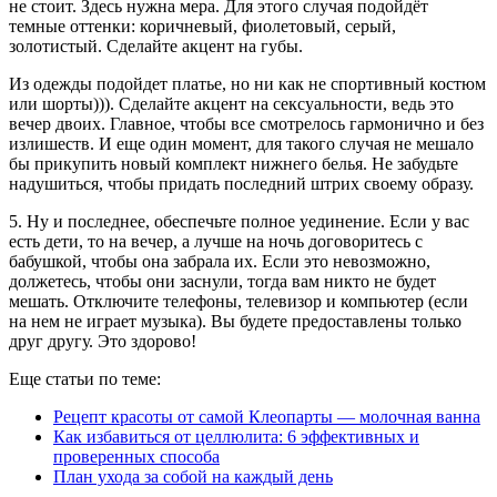
не стоит. Здесь нужна мера. Для этого случая подойдёт
темные оттенки: коричневый, фиолетовый, серый,
золотистый. Сделайте акцент на губы.
Из одежды подойдет платье, но ни как не спортивный костюм
или шорты))). Сделайте акцент на сексуальности, ведь это
вечер двоих. Главное, чтобы все смотрелось гармонично и без
излишеств. И еще один момент, для такого случая не мешало
бы прикупить новый комплект нижнего белья. Не забудьте
надушиться, чтобы придать последний штрих своему образу.
5. Ну и последнее, обеспечьте полное уединение. Если у вас
есть дети, то на вечер, а лучше на ночь договоритесь с
бабушкой, чтобы она забрала их. Если это невозможно,
должетесь, чтобы они заснули, тогда вам никто не будет
мешать. Отключите телефоны, телевизор и компьютер (если
на нем не играет музыка). Вы будете предоставлены только
друг другу. Это здорово!
Еще статьи по теме:
Рецепт красоты от самой Клеопарты — молочная ванна
Как избавиться от целлюлита: 6 эффективных и
проверенных способа
План ухода за собой на каждый день