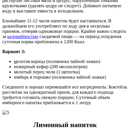
растертые листики мяты и цитрус, нарубленный тонкими
кружочками (удалять цедру не следует). Добавьте питьевую
воду и выставьте емкость в холодильник.
Ближайшие 11-12 часов напиток будет настаиваться. В
дальнейшем его употребляют по ходу дня в несколько
приемов, отмеряя одинаковые порции. Крайне важно следить
за
калорийностью
съедаемой пищи — на период похудения
суточная норма приближена к 1200 Ккал.
Вариант 3:
м
олотая корица (половинка чайной ложки)
нежирный кефир (200 миллилитров)
молотый перец чили (1 щепотка)
имбирь в порошке (половинка чайной ложки)
Соедините и хорошо перемешайте все ингредиенты. Коктейль
рассчитан на однократный прием, для каждого подхода
требуется готовить свежую порцию. Суточный объем
имбирного напитка приближается к 1 литру.
Лимонный напиток