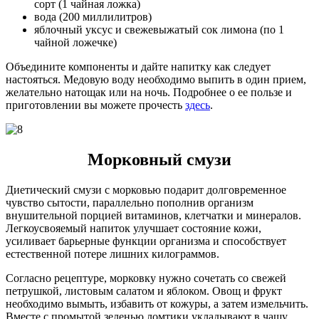
сорт (1 чайная ложка)
вода (200 миллилитров)
яблочный уксус и свежевыжатый сок лимона (по 1
чайной ложечке)
Объедините компоненты и дайте напитку как следует
настояться. Медовую воду необходимо выпить в один прием,
желательно натощак или на ночь. Подробнее о ее пользе и
приготовлении вы можете прочесть
здесь
.
Морковный смузи
Диетический смузи с морковью подарит долговременное
чувство сытости, параллельно пополнив организм
внушительной порцией витаминов, клетчатки и минералов.
Легкоусвояемый напиток улучшает состояние кожи,
усиливает барьерные функции организма и способствует
естественной потере лишних килограммов.
Согласно рецептуре, морковку нужно сочетать со свежей
петрушкой, листовым салатом и яблоком. Овощ и фрукт
необходимо вымыть, избавить от кожуры, а затем измельчить.
Вместе с промытой зеленью ломтики укладывают в чашу