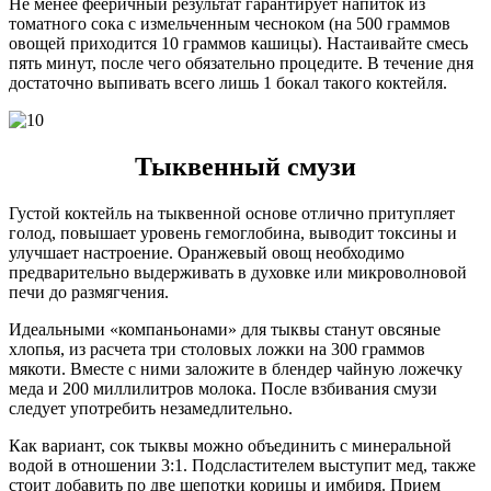
Не менее фееричный результат гарантирует напиток из
томатного сока с измельченным чесноком (на 500 граммов
овощей приходится 10 граммов кашицы). Настаивайте смесь
пять минут, после чего обязательно процедите. В течение дня
достаточно выпивать всего лишь 1 бокал такого коктейля.
Тыквенный смузи
Густой коктейль на тыквенной основе отлично притупляет
голод, повышает уровень гемоглобина, выводит токсины и
улучшает настроение. Оранжевый овощ необходимо
предварительно выдерживать в духовке или микроволновой
печи до размягчения.
Идеальными «компаньонами» для тыквы станут овсяные
хлопья, из расчета три столовых ложки на 300 граммов
мякоти. Вместе с ними заложите в блендер чайную ложечку
меда и 200 миллилитров молока. После взбивания смузи
следует употребить незамедлительно.
Как вариант, сок тыквы можно объединить с минеральной
водой в отношении 3:1. Подсластителем выступит мед, также
стоит добавить по две щепотки корицы и имбиря. Прием