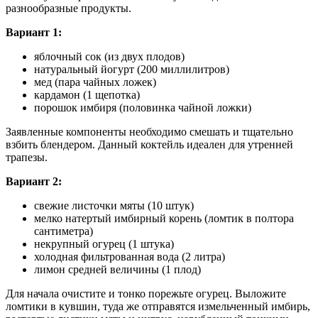
разнообразные продукты.
Вариант 1:
яблочный сок (из двух плодов)
натуральный йогурт (200 миллилитров)
мед (пара чайных ложек)
кардамон (1 щепотка)
порошок имбиря (половинка чайной ложки)
Заявленные компоненты необходимо смешать и тщательно
взбить блендером. Данный коктейль идеален для утренней
трапезы.
Вариант 2:
свежие листочки мяты (10 штук)
мелко натертый имбирный корень (ломтик в полтора
сантиметра)
некрупный огурец (1 штука)
холодная фильтрованная вода (2 литра)
лимон средней величины (1 плод)
Для начала очистите и тонко порежьте огурец. Выложите
ломтики в кувшин, туда же отправятся измельченный имбирь,