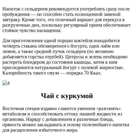
Напиток с сельдереем рекомендуется употреблять сразу после
пробуждения — он способен стать полноценной заменой
завтраку. Кроме того, это отличный вариант для перекуса в
разгрузочные дни, поскольку регулярный прием обеспечивает
стойкое чувство насыщения.
Для приготовления одной порции коктейля понадобится
четверть стакана обезжиренного йогурта, один лайм или
лимон, а также средний пучок сельдерея (по желанию
добавляется горстка отрубей). Цитрусы и зелень необходимо
растереть блендером до состояния кашицы, затем к ним
присоединится натуральный йогурт с нулевой жирностью.
Калорийность такого смузи — порядка 70 Ккал.
Чай с куркумой
Восточная специя издавна славится умением «разгонять»
метаболизм и способствовать оттоку лишней жидкости из
организма. Наряду с добавлением в различные блюда,
пряность можно закладывать в основу полезнейшего напитка
для расщепления избыточного жира.