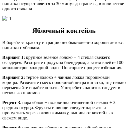
напитка осуществляется за 30 минут до трапезы, в количестве
одного стакана.
Яблочный коктейль
В борьбе за красоту и грацию необыкновенно хороши детокс-
напитки с яблоком.
Вариант 1:
крупное зеленое яблоко + 4 стебля свежего
сельдерея. Разотрите продукты блендером, а затем влейте 100
миллилитров холодной воды. Повторите процесс взбивания.
Вариант 2:
тертое яблоко + чайная ложка порошковой
корицы. Разведите смесь половиной литра кипятка, тщательно
перемешайте и дайте остыть. Употребить напиток следует в
несколько приемов.
Рецепт 3
: пара яблок + половинка очищенной свеклы + 3
средних огурца. Фрукты и овощи следует нарезать и
пропустить через соковыжималку, выпивают коктейль в
свежем виде.
Рецепт 4
: очищенное яблоко + половина чайной ложки