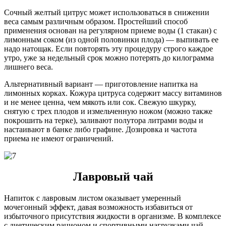
Сочный желтый цитрус может использоваться в снижении
веса самым различным образом. Простейший способ
применения основан на регулярном приеме воды (1 стакан) с
лимонным соком (из одной половинки плода) — выпивать ее
надо натощак. Если повторять эту процедуру строго каждое
утро, уже за недельный срок можно потерять до килограмма
лишнего веса.
Альтернативный вариант — приготовление напитка на
лимонных корках. Кожура цитруса содержит массу витаминов
и не менее ценна, чем мякоть или сок. Свежую шкурку,
снятую с трех плодов и измельченную ножом (можно также
покрошить на терке), заливают полутора литрами воды и
настаивают в банке либо графине. Дозировка и частота
приема не имеют ограничений.
Лавровый чай
Напиток с лавровым листом оказывает умеренный
мочегонный эффект, давая возможность избавиться от
избыточного присутствия жидкости в организме. В комплексе
с диетическим рационом и спортивными нагрузками чай