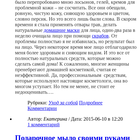
было перепробовано мною лосьонов, гелей, кремов для
проблемной кожи – не сосчитать. Все они обещали,
ровную, чистую кожу, сияющую здоровьем и цветом,
словно персик. Но это всего лишь были слова. В скором
времени я стала применять отвары трав, делать
натуральные
домашние маски
для лица, один-два раза в
неделю очищала лицо при помощи
скрабов
. От
проблемы полностью я не избавилась, но результат был
на лицо. Через некоторое время мое лицо отблагодарило
меня более здоровым и сияющим видом. И это все от
полностью натуральных средств, которые можно
сделать самой дома! К сожалению, многие женщины
пренебрегают домашней косметикой, считая ее
неэффективной. Да, профессиональным средствам,
которые используют настоящие косметологи, она во
многом уступает. Но тем не менее, не стоит ее
недооценивать….
Рубрики:
Уход за собой
Подробнее
Комментарии
Автор:
Екатерина
/ Дата:
2015-06-10
в 12:20
1
комментарий
Подарочное мыло своими руками