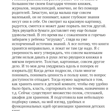
большинстве своем благодаря чтению книжек,
журналов, энциклопедий, конечно, не без помощи
родителей. Зачастую, когда малыш еще совсем
маленький, он не понимает, какие глубокие знания
несут они в себе. Он смотрит на красивую картинку,
радуется, смеется и может даже порвать листок другой.
Звук рвущейся бумаги доставляет ему еще больше
удовольствий. В это время вы с сожалением и горечью
забираем у ребенка “игрушку”, глядя на уже
испорченный источник знаний. А все потому, что книги
хранятся неправильно, и лежат не там где надо. Я с
уверенность могу утверждать, что совсем маленьким
детям нельзя давать в руки легко рвущиеся книжки в
мягком переплете. Толстые, картонные, совсем другое
дело. И то моя доча умудрялась вдоль и поперек ее
изорвать.(((( Когда детки подросли, стали многое
понимать, понимать ценность и пользу книг, то вопрос
доступности отпадает. Тогда нужно задуматься о том,
как хранить книги в детской комнате, чтобы ему удобно
было брать, класть, сортировать по темам, назначению и
т.д. Сейчас существуют множество полок, стеллажей,
шкафов для хранения. Я подготовила вам небольшую
подборку самых, на мой взгляд, удобных и
функциональных идей организации хранения детских
книг.