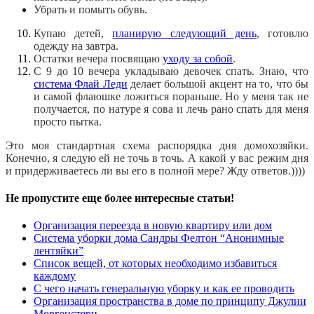
Убрать и помыть обувь.
Купаю детей,
планирую следующий день
, готовлю
одежду на завтра.
Остатки вечера посвящаю
уходу за собой
.
С 9 до 10 вечера укладываю девочек спать. Знаю, что
система Флай Леди
делает большой акцент на то, что бы
и самой флаюшке ложиться пораньше. Но у меня так не
получается, по натуре я сова и лечь рано спать для меня
просто пытка.
Это моя стандартная схема распорядка дня домохозяйки.
Конечно, я следую ей не точь в точь. А какой у вас режим дня
и придерживаетесь ли вы его в полной мере? Жду ответов.))))
Не пропустите еще более интересные статьи!
Организация переезда в новую квартиру или дом
Система уборки дома Сандры Фелтон “Анонимные
лентяйки”
Список вещей, от которых необходимо избавиться
каждому
С чего начать генеральную уборку и как ее проводить
Организация пространства в доме по принципу Джулии
Моргенстерн