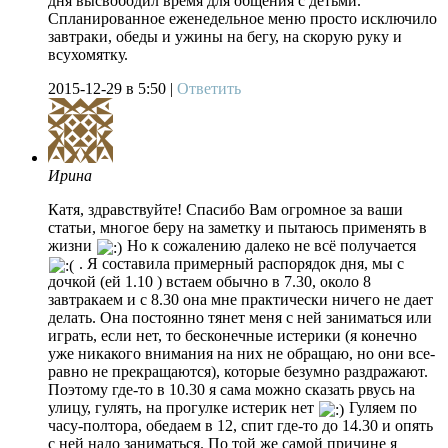
дня высвободил время для общения с детьми.
Спланированное еженедельное меню просто исключило
завтраки, обеды и ужины на бегу, на скорую руку и
всухомятку.
2015-12-29
в 5:50 |
Ответить
Ирина
Катя, здравствуйте! Спасибо Вам огромное за ваши
статьи, многое беру на заметку и пытаюсь применять в
жизни
Но к сожалению далеко не всё получается
. Я составила примерный распорядок дня, мы с
дочкой (ей 1.10 ) встаем обычно в 7.30, около 8
завтракаем и с 8.30 она мне практически ничего не дает
делать. Она постоянно тянет меня с ней заниматься или
играть, если нет, то бесконечные истерики (я конечно
уже никакого внимания на них не обращаю, но они все-
равно не прекращаются), которые безумно раздражают.
Поэтому где-то в 10.30 я сама можно сказать рвусь на
улицу, гулять, на прогулке истерик нет
Гуляем по
часу-полтора, обедаем в 12, спит где-то до 14.30 и опять
с ней надо заниматься. По той же самой причине я