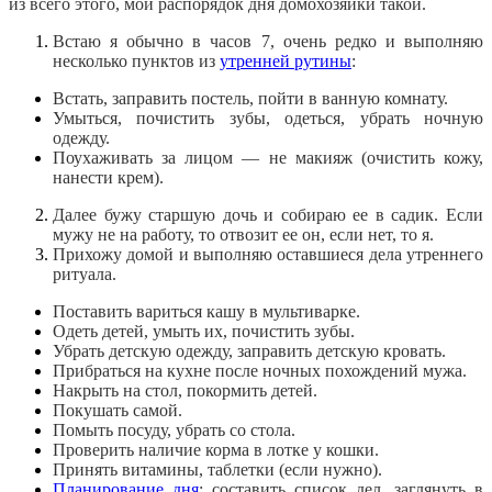
из всего этого, мой распорядок дня домохозяйки такой.
Встаю я обычно в часов 7, очень редко и выполняю
несколько пунктов из
утренней рутины
:
Встать, заправить постель, пойти в ванную комнату.
Умыться, почистить зубы, одеться, убрать ночную
одежду.
Поухаживать за лицом — не макияж (очистить кожу,
нанести крем).
Далее бужу старшую дочь и собираю ее в садик. Если
мужу не на работу, то отвозит ее он, если нет, то я.
Прихожу домой и выполняю оставшиеся дела утреннего
ритуала.
Поставить вариться кашу в мультиварке.
Одеть детей, умыть их, почистить зубы.
Убрать детскую одежду, заправить детскую кровать.
Прибраться на кухне после ночных похождений мужа.
Накрыть на стол, покормить детей.
Покушать самой.
Помыть посуду, убрать со стола.
Проверить наличие корма в лотке у кошки.
Принять витамины, таблетки (если нужно).
Планирование дня
: составить список дел, заглянуть в