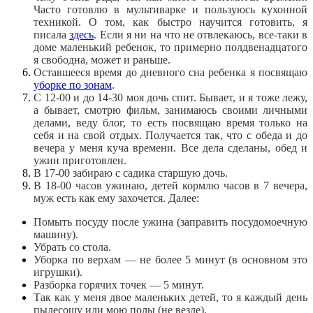
Часто готовлю в мультиварке и пользуюсь кухонной
техникой. О том, как быстро научится готовить, я
писала
здесь
. Если я ни на что не отвлекаюсь, все-таки в
доме маленький ребенок, то примерно полдвенадцатого
я свободна, может и раньше.
Оставшееся время до дневного сна ребенка я посвящаю
уборке по зонам
.
С 12-00 и до 14-30 моя дочь спит. Бывает, и я тоже лежу,
а бывает, смотрю фильм, занимаюсь своими личными
делами, веду блог, то есть посвящаю время только на
себя и на свой отдых. Получается так, что с обеда и до
вечера у меня куча времени. Все дела сделаны, обед и
ужин приготовлен.
В 17-00 забираю с садика старшую дочь.
В 18-00 часов ужинаю, детей кормлю часов в 7 вечера,
муж есть как ему захочется. Далее:
Помыть посуду после ужина (заправить посудомоечную
машину).
Убрать со стола.
Уборка по верхам — не более 5 минут (в основном это
игрушки).
Разборка горячих точек — 5 минут.
Так как у меня двое маленьких детей, то я каждый день
пылесошу или мою полы (не везде).