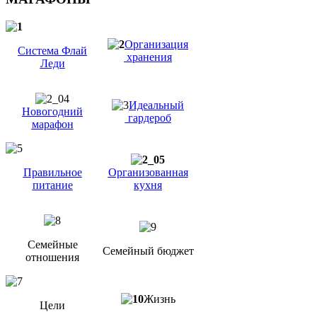
Организация
Система Флай
хранения
Леди
Идеальный
Новогодний
гардероб
марафон
Правильное
Организованная
питание
кухня
Семейные
Семейный бюджет
отношения
Жизнь
Цели