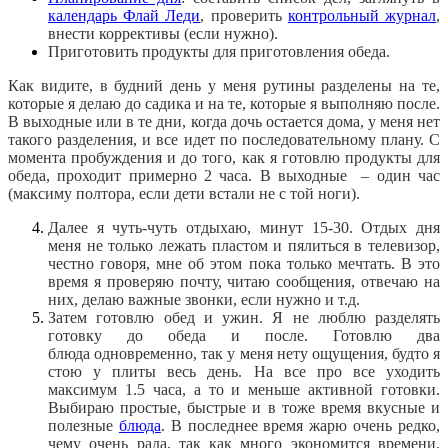
календарь Флай Леди
, проверить
контрольный журнал
,
внести коррективы (если нужно).
Приготовить продукты для приготовления обеда.
Как видите, в будний день у меня рутины разделены на те,
которые я делаю до садика и на те, которые я выполняю после.
В выходные или в те дни, когда дочь остается дома, у меня нет
такого разделения, и все идет по последовательному плану. С
момента пробуждения и до того, как я готовлю продукты для
обеда, проходит примерно 2 часа. В выходные – один час
(максиму полтора, если дети встали не с той ноги).
Далее я чуть-чуть отдыхаю, минут 15-30. Отдых дня
меня не только лежать пластом и пялиться в телевизор,
честно говоря, мне об этом пока только мечтать. В это
время я проверяю почту, читаю сообщения, отвечаю на
них, делаю важные звонки, если нужно и т.д.
Затем готовлю обед и ужин. Я не люблю разделять
готовку до обеда и после. Готовлю два
блюда одновременно, так у меня нету ощущения, будто я
стою у плиты весь день. На все про все уходить
максимум 1.5 часа, а то и меньше активной готовки.
Выбираю простые, быстрые и в тоже время вкусные и
полезные
блюда
. В последнее время жарю очень редко,
чему очень рада, так как много экономится времени.