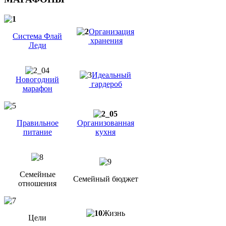
Организация
Система Флай
хранения
Леди
Идеальный
Новогодний
гардероб
марафон
Правильное
Организованная
питание
кухня
Семейные
Семейный бюджет
отношения
Жизнь
Цели