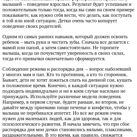
малышей – поведение взрослых. Результат будет успешным и
положительным только тогда, когда вы сами на своем примере
показываете, как нужно себя вести, что делать, как поступать
в той или иной ситуации. Детки очень часто копирует
поведение своих родителей.
Одним из самых ранних навыков, который должен освоить
ребенок – мыть руки и чистить зубы. Сначала все делается с
мамой или папой, а затем самостоятельно. Не торопите
малыша, когда он почувствует уверенность в своих силах,
тогда его привычки окончательно сформируется.
Соблюдение режима и распорядка дня – вопрос наболевший
у многих мам и пап. Кто то противник, а кто то сторонник.
Бывает, дети не хотят ложиться спать на дневной сон, кушать
в положенное время. Конечно, к каждой ситуации нужно
подходить индивидуально и ни в коем случае насильно не
принуждать. Используйте различные модели поведения.
Например, в первом случае, будите раньше, во втором, не
давайте между приемами пищи печенье и конфетки, чтобы у
малыша не перебивался аппетит. Но все же режим очень
нужен для маленьких людей, как для здоровья, так и для
психологического развития. Я начала замечать, что при сбое
распорядка дня мои дочки становились вялыми, плаксивыми,
раздражительными. В это время, как правило, снижается