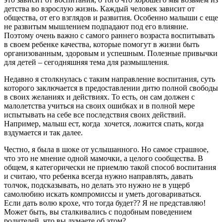
детства во взрослую жизнь. Каждый человек зависит от
общества, от его взглядов и развития. Особенно малыши с еще
не развитым мышлением подпадают под его влияние.
Поэтому очень важно с самого раннего возраста воспитывать
в своем ребенке качества, которые помогут в жизни быть
организованным, здоровым и успешным. Полезные привычки
для детей – сегодняшняя тема для размышления.
Недавно я столкнулась с таким направление воспитания, суть
которого заключается в предоставлении дитю полной свободы
в своих желаниях и действиях. То есть, он сам должен с
малолетства учиться на своих ошибках и в полной мере
испытывать на себе все последствия своих действий.
Например, малыш ест, когда хочется, ложится спать, когда
вздумается и так далее.
Честно, я была в шоке от услышанного. Но самое страшное,
что это не мнение одной мамочки, а целого сообщества. В
общем, я категорически не приемлю такой способ воспитания
и считаю, что ребенка всегда нужно направлять, давать
толчок, подсказывать, но делать это нужно не в ущерб
самолюбию искать компромиссы и уметь договариваться.
Если дать волю крохе, что тогда будет?? Я не представляю!
Может быть, вы сталкивались с подобным поведением
родителей, что вы думаете об этом?