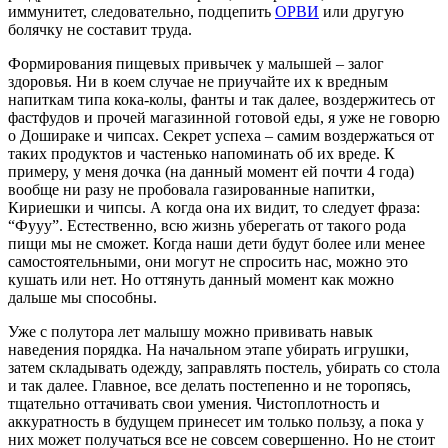
иммунитет, следовательно, подцепить
ОРВИ
или другую
болячку не составит труда.
Формирования пищевых привычек у малышей – залог
здоровья. Ни в коем случае не приучайте их к вредным
напиткам типа кока-колы, фанты и так далее, воздержитесь от
фастфудов и прочей магазинной готовой еды, я уже не говорю
о Дошираке и чипсах. Секрет успеха – самим воздержаться от
таких продуктов и частенько напоминать об их вреде. К
примеру, у меня дочка (на данный момент ей почти 4 года)
вообще ни разу не пробовала газированные напитки,
Кириешки и чипсы. А когда она их видит, то следует фраза:
“Фууу”. Естественно, всю жизнь уберегать от такого рода
пищи мы не сможет. Когда наши дети будут более или менее
самостоятельными, они могут не спросить нас, можно это
кушать или нет. Но оттянуть данный момент как можно
дальше мы способны.
Уже с полутора лет малышу можно прививать навык
наведения порядка. На начальном этапе убирать игрушки,
затем складывать одежду, заправлять постель, убирать со стола
и так далее. Главное, все делать постепенно и не торопясь,
тщательно оттачивать свои умения. Чистоплотность и
аккуратность в будущем принесет им только пользу, а пока у
них может получаться все не совсем совершенно. Но не стоит