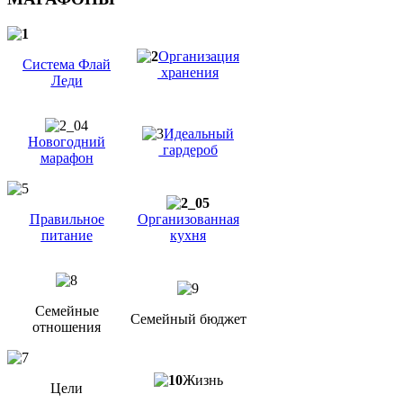
Организация
Система Флай
хранения
Леди
Идеальный
Новогодний
гардероб
марафон
Правильное
Организованная
питание
кухня
Семейные
Семейный бюджет
отношения
Жизнь
Цели