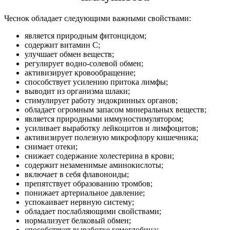
Чеснок обладает следующими важными свойствами:
является природным фитонцидом;
содержит витамин С;
улучшает обмен веществ;
регулирует водно-солевой обмен;
активизирует кровообращение;
способствует усилению притока лимфы;
выводит из организма шлаки;
стимулирует работу эндокринных органов;
обладает огромным запасом минеральных веществ;
является природными иммуностимулятором;
усиливает выработку лейкоцитов и лимфоцитов;
активизирует полезную микрофлору кишечника;
снимает отеки;
снижает содержание холестерина в крови;
содержит незаменимые аминокислоты;
включает в себя флавоноиды;
препятствует образованию тромбов;
понижает артериальное давление;
успокаивает нервную систему;
обладает послабляющими свойствами;
нормализует белковый обмен;
способствует выработке гемоглобина;