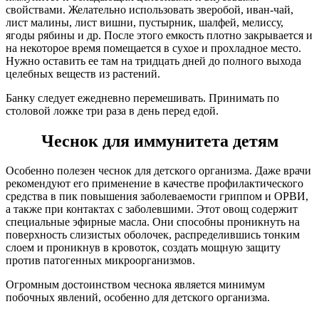
свойствами. Желательно использовать зверобой, иван-чай,
лист малины, лист вишни, пустырник, шалфей, мелиссу,
ягоды рябины и др. После этого емкость плотно закрывается и
на некоторое время помещается в сухое и прохладное место.
Нужно оставить ее там на тридцать дней до полного выхода
целебных веществ из растений.
Банку следует ежедневно перемешивать. Принимать по
столовой ложке три раза в день перед едой.
Чеснок для иммунитета детям
Особенно полезен чеснок для детского организма. Даже врачи
рекомендуют его применение в качестве профилактического
средства в пик повышения заболеваемости гриппом и ОРВИ,
а также при контактах с заболевшими. Этот овощ содержит
специальные эфирные масла. Они способны проникнуть на
поверхность слизистых оболочек, распределившись тонким
слоем и проникнув в кровоток, создать мощную защиту
против патогенных микроорганизмов.
Огромным достоинством чеснока является минимум
побочных явлений, особенно для детского организма.