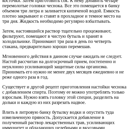
косточки. Затем приготовить сок. К нему добавить четыре
перемолотые головки чеснока. Все это помещается в банку
объемом три литра и заливается кипяченой водой. Емкость
плотно закрывают и ставят в прохладное и темное место на
три дня. Жидкость необходимо регулярно взбалтывать.
Затем, настоявшийся раствор тщательно процеживают,
фильтруют, помещают в чистую бутыль и хранят в
холодильнике. Принимают три раза в день по четверть
стакана, предварительно хорошо перемешав.
Мгновенного действия в данном случае ожидать не следует.
Настой рассчитан на долгосрочный прием, постепенно и
неуклонно усиливающий защитные силы организма.
Принимать его нужно не менее двух месяцев ежедневно и не
реже одного раза в год.
Существует и другой рецепт приготовления настойки чеснока
с добавлением спирта. Поэтому ее можно употреблять только
взрослым. Нужно взять головку этой специи, разделить на
дольки и каждую из них разрезать надвое.
Влить в литровую банку бутылку водки и опустить туда
измельченную пряность. Допускается добавление в
полученный раствор лекарственных трав, усиливающих
иммунитет и обладающих целебными и вкусовыми