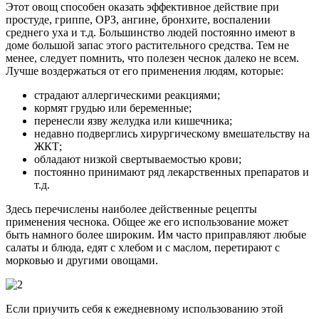
Этот овощ способен оказать эффективное действие при
простуде, гриппе, ОРЗ, ангине, бронхите, воспалении
среднего уха и т.д. Большинство людей постоянно имеют в
доме большой запас этого растительного средства. Тем не
менее, следует помнить, что полезен чеснок далеко не всем.
Лучше воздержаться от его применения людям, которые:
страдают аллергическими реакциями;
кормят грудью или беременные;
перенесли язву желудка или кишечника;
недавно подверглись хирургическому вмешательству на
ЖКТ;
обладают низкой свертываемостью крови;
постоянно принимают ряд лекарственных препаратов и
т.д.
Здесь перечислены наиболее действенные рецепты
применения чеснока. Общее же его использование может
быть намного более широким. Им часто приправляют любые
салаты и блюда, едят с хлебом и с маслом, перетирают с
морковью и другими овощами.
Если приучить себя к ежедневному использованию этой