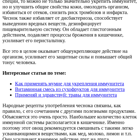
специи, то можно не только значительно укрепить иммунитет,
но и улучшить общие свойства кожи, омолодить организм,
избавиться от отеков, снизить риск тромбозов и инфаркта.
Чеснок также избавляет от дисбактериоза, способствует
выведению вредных веществ, дезинфицирует
пищеварительную систему. Он обладает глистогонным
действием, подавляет процессы брожения в кишечнике,
усиливает его перистальтику.
Все это в целом оказывает общеукрепляющее действие на
организм, усиливает его защитные силы и повышает общий
тонус человека.
Интересные статьи по теме:
Как применять мумие для укрепления иммунитета
Витаминная смесь из сухофруктов для иммунитета
Применяй и здравствуй: травы для иммунитета
Народные рецепты употребления чеснока связаны, как
правило, с его сочетанием с другими полезными продуктами.
Объясняется это очень просто. Наибольшее количество клеток
иммунной системы располагается в кишечнике. Именно
поэтому этот овощ рекомендуется смешивать с такими легко
усваивающимися веществами, как мед, молоко, лимон и т.п.
Они усиливают взаимное действие друг на друга.