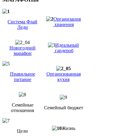
Организация
Система Флай
хранения
Леди
Идеальный
Новогодний
гардероб
марафон
Правильное
Организованная
питание
кухня
Семейные
Семейный бюджет
отношения
Жизнь
Цели