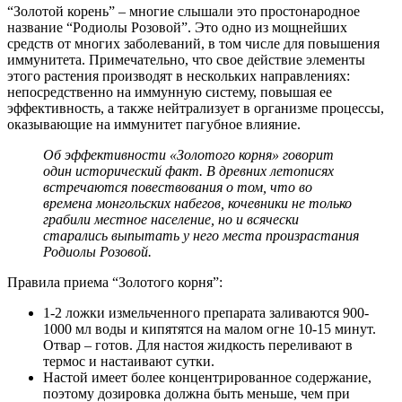
“Золотой корень” – многие слышали это простонародное
название “Родиолы Розовой”. Это одно из мощнейших
средств от многих заболеваний, в том числе для повышения
иммунитета. Примечательно, что свое действие элементы
этого растения производят в нескольких направлениях:
непосредственно на иммунную систему, повышая ее
эффективность, а также нейтрализует в организме процессы,
оказывающие на иммунитет пагубное влияние.
Об эффективности «Золотого корня» говорит
один исторический факт. В древних летописях
встречаются повествования о том, что во
времена монгольских набегов, кочевники не только
грабили местное население, но и всячески
старались выпытать у него места произрастания
Родиолы Розовой.
Правила приема “Золотого корня”:
1-2 ложки измельченного препарата заливаются 900-
1000 мл воды и кипятятся на малом огне 10-15 минут.
Отвар – готов. Для настоя жидкость переливают в
термос и настаивают сутки.
Настой имеет более концентрированное содержание,
поэтому дозировка должна быть меньше, чем при