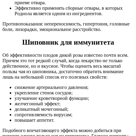
приеме отвара.
Эффективно применять сборные отвары, в которых
Родиола является одним из ингредиентов.
Противопоказания: непереносимость, гипертония, головные
боли, лихорадки, эмоциональное расстройство.
Шиповник для иммунитета
Об эффективности плодов дикой розы известно почти всем.
Причем это тот редкий случай, когда лекарство не только
действенное, но и вкусное. Чтобы оценить весь масштаб
пользы чая из шиповника, достаточно обратить внимание
лишь на небольшой список его полезных свойств:
снижение артериального давления;
укрепление стенок сосудов;
улучшение кроветворной функции;
желчегонный эффект;
деликатный мочегонный;
сопротивляемость вирусам;
повышает аппетит.
Подобного впечатляющего эффекта можно добиться при
помощи одного только чая из шиповника. Главное помнить: