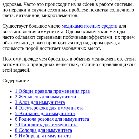
здоровья. Часто это происходит из-за сбоев в работе системы,
но нередки и случаи сезонных проблем: нехватка солнечного
света, витаминов, микроэлементов.
Существует большое число
медикаментозных средств
для
восстановления иммунитета. Однако химические методы
часто обладают серьезными побочными эффектами, их прием
обязательно должен проводиться под надзором врача, а
стоимость порой достигает заоблачных высот.
Поэтому прежде чем бросаться в объятия медикаментов, стоит
вспомнить о природных веществах, отлично справляющихся с
этой задачей.
Содержание
1
Общие правила применения трав
2
Женьшень для иммунитета
3
Алоэ для иммунитета
4
Элеутерококк для иммунитета
5
Эхинацея для иммунитета
6
Родиола розовая для иммунитета
7
Шиповник для иммунитета
8
Солодка для иммунитета
9
Имбирь для иммунитета