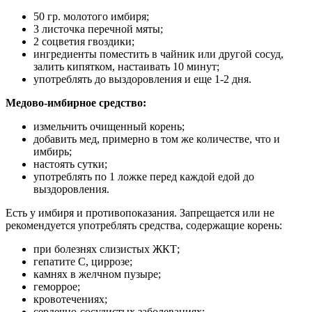
50 гр. молотого имбиря;
3 листочка перечной мяты;
2 соцветия гвоздики;
ингредиенты поместить в чайник или другой сосуд,
залить кипятком, настаивать 10 минут;
употреблять до выздоровления и еще 1-2 дня.
Медово-имбирное средство:
измельчить очищенный корень;
добавить мед, примерно в том же количестве, что и
имбирь;
настоять сутки;
употреблять по 1 ложке перед каждой едой до
выздоровления.
Есть у имбиря и противопоказания. Запрещается или не
рекомендуется употреблять средства, содержащие корень:
при болезнях слизистых ЖКТ;
гепатите С, циррозе;
камнях в желчном пузыре;
геморрое;
кровотечениях;
сердечно-сосудистых заболеваниях;