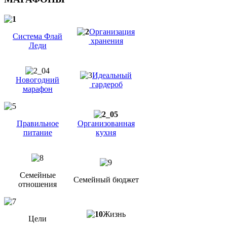
Организация
Система Флай
хранения
Леди
Идеальный
Новогодний
гардероб
марафон
Правильное
Организованная
питание
кухня
Семейные
Семейный бюджет
отношения
Жизнь
Цели