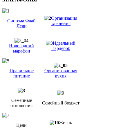
Организация
Система Флай
хранения
Леди
Идеальный
Новогодний
гардероб
марафон
Правильное
Организованная
питание
кухня
Семейные
Семейный бюджет
отношения
Жизнь
Цели