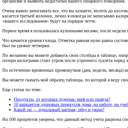
организме и выявить недостатки вашего пищевого поведения.
Очень важно записывать все, что вы кушаете, вплоть до кусоч
касается третьей колонки, лично я никогда не записываю калор
«вашего исследования» будут на порядок четче.
Первое время я пользовалась кухонными весами, после недели 
Что качается уровня голода. Отметка равная нулю равна состо
был на уровне четверки.
По желанию вы можете добавить свои столбцы в таблице, напри
потери килограмм стоит утром после утреннего туалета перед з
По истечению временных промежутков (дня, недели, месяца) ан
Вы можете скачать мой образец таблицы, по которой я веду св
Еще статьи по теме:
Продукты, от которых худеешь: миф или правда?
10 вариантов здоровых перекусов дома, на работе, на уче
Какой он — идеальный завтрак, обед и ужин?
На 100 процентов уверена, что данный метод учета рациона спо