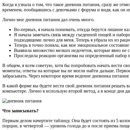
Когда я узнала о том, что такое дневник питания, сразу же отме
временем, пообщавшись с девочками с форума и видя, как он им
Лично мне дневник питания дал очень много.
Во-первых, я начала понимать, откуда берутся лишние ка
Я начала замечать связь между съеденной пищей и наборо
подходящими лично для меня. Теперь я убрала их из раци
Теперь я точно поняла, как мое эмоциональное состояние
Выявила множество мелких недочетов, которые явно не 
Проследила реакцию организма на определенный набор п
В общем, я всем советую, хотя бы попробовать начать вести св
моменты, ответы на которые вы не могли найти дальше. Первое
забрасывать. Через некоторое время ведение дневника питания
В какой форме вы будете вести свой дневник питания решать ва
компьютере. Лично я использую второй метод, а в конце дня д
Что записывать?
Первым делом начертите таблицу. Она будет состоять из 5 коло
порции, в четвертой — уровень голода до и после приема пищи