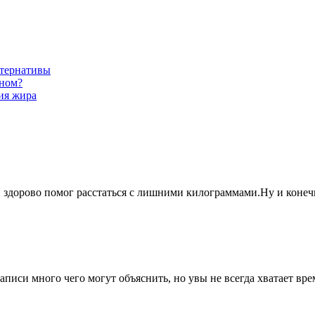
!
ьтернативы
сном?
ия жира
ей здорово помог расстаться с лишними килограммами.Ну и конеч
писи много чего могут объяснить, но увы не всегда хватает вре