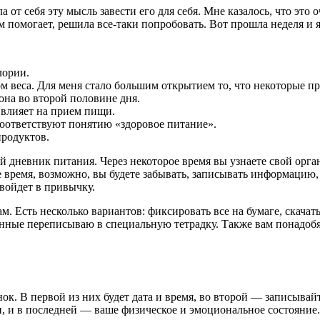
ла от себя эту мысль завести его для себя. Мне казалось, что эт
 помогает, решила все-таки попробовать. Вот прошла неделя и я
лории.
м веса. Для меня стало большим открытием то, что некоторые пр
она во второй половине дня.
 влияет на прием пищи.
соответствуют понятию «здоровое питание».
родуктов.
ой дневник питания. Через некоторое время вы узнаете свой орг
 время, возможно, вы будете забывать, записывать информацию, 
 войдет в привычку.
м. Есть несколько вариантов: фиксировать все на бумаге, скача
анные переписываю в специальную тетрадку. Также вам понадобя
нок. В первой из них будет дата и время, во второй — записывайт
, и в последней — ваше физическое и эмоциональное состояние.