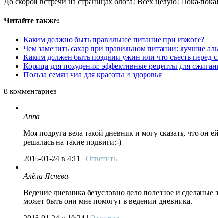
До скорой встречи на страницах блога! Всех целую! Пока-пока
Читайте также:
Каким должно быть правильное питание при изжоге?
Чем заменить сахар при правильном питании: лучшие ал
Каким должен быть поздний ужин или что съесть перед 
Корица для похудения: эффективные рецепты для сжиган
Польза семян чиа для красоты и здоровья
8
комментариев
Anna
Моя подруга вела такой дневник и могу сказать, что он 
решалась на такие подвиги:-)
2016-01-24
в 4:11 |
Ответить
Алёна Яснева
Ведение дневника безусловно дело полезное и сделаные за
может быть они мне помогут в ведении дневника.
2016-01-24
в 10:24 |
Ответить