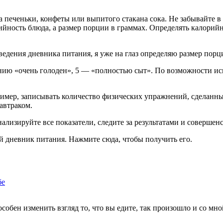
ка печеньки, конфеты или выпитого стакана сока. Не забывайте 
ийность блюда, а размер порции в граммах. Определять калорийно
ведения дневника питания, я уже на глаз определяю размер порц
янию «очень голоден», 5 — «полностью сыт». По возможности иск
мер, записывать количество физических упражнений, сделанных з
автраком.
ализируйте все показатели, следите за результатами и совершен
ой дневник питания. Нажмите сюда, чтобы получить его.
бе
собен изменить взгляд то, что вы едите, так произошло и со мн