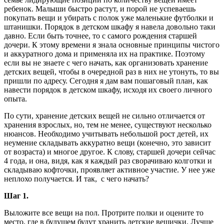
ребенок. Малыши быстро растут, и порой не успеваешь
покупать вещи и убирать с полок уже маленькие футболки и
штанишки. Порядок в детском шкафу я навела довольно таки
давно. Если быть точнее, то с самого рождения старшей
дочери. К этому времени я знала основные принципы чистого
и аккуратного дома и применяла их на практике. Поэтому
если вы не знаете с чего начать, как организовать хранение
детских вещей, чтобы в очередной раз в них не утонуть, то вы
пришли по адресу. Сегодня я дам вам пошаговый план, как
навести порядок в детском шкафу, исходя их своего личного
опыта.
По сути, хранение детских вещей не сильно отличается от
хранения взрослых, но, тем не менее, существуют несколько
нюансов. Необходимо учитывать небольшой рост детей, их
неумение складывать аккуратно вещи (конечно, это зависит
от возраста) и многое другое. К слову, старшей дочери сейчас
4 года, и она, видя, как я каждый раз сворачиваю колготки и
складываю кофточки, проявляет активное участие. У нее уже
неплохо получается. И так, с чего начать?
Шаг 1.
Выложите все вещи на пол. Протрите полки и оцените то
место, где в будущем будут хранить детские вещички. Лучше