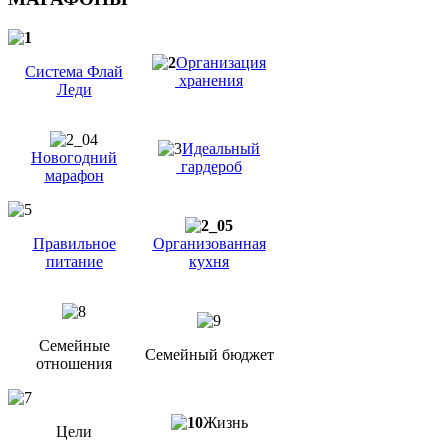
Организация
Система Флай
хранения
Леди
Идеальный
Новогодний
гардероб
марафон
Правильное
Организованная
питание
кухня
Семейные
Семейный бюджет
отношения
Жизнь
Цели