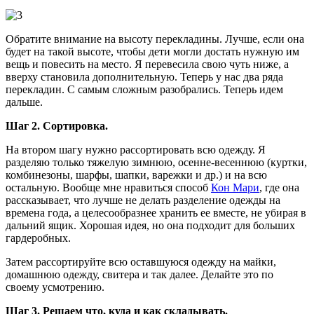
Обратите внимание на высоту перекладины. Лучше, если она
будет на такой высоте, чтобы дети могли достать нужную им
вещь и повесить на место. Я перевесила свою чуть ниже, а
вверху становила дополнительную. Теперь у нас два ряда
перекладин. С самым сложным разобрались. Теперь идем
дальше.
Шаг 2. Сортировка.
На втором шагу нужно рассортировать всю одежду. Я
разделяю только тяжелую зимнюю, осенне-весеннюю (куртки,
комбинезоны, шарфы, шапки, варежки и др.) и на всю
остальную. Вообще мне нравиться способ
Кон Мари
, где она
рассказывает, что лучше не делать разделение одежды на
времена года, а целесообразнее хранить ее вместе, не убирая в
дальний ящик. Хорошая идея, но она подходит для больших
гардеробных.
Затем рассортируйте всю оставшуюся одежду на майки,
домашнюю одежду, свитера и так далее. Делайте это по
своему усмотрению.
Шаг 3. Решаем что, куда и как складывать.