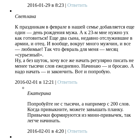
2016-01-29
в 8:23 |
Ответить
Светлана
К праздникам в феврале в нашей семье добавляется еще
один — день рождения мужа. А к 23-м мне нужно ух
как готовиться! Еще два сына, недавно отслужившие в
армии, и отец. И вообще, вокруг много мужчин, и все
— любимые! Так что февраль для меня — месяц
«сурьезный».
Ну, а без шуток, хочу все же начать регулярно писать не
менее тысячи слов ежедневно. Начинаю — и бросаю. А
надо начать — и закончить. Вот и попробую.
2016-02-01
в 12:21 |
Ответить
Екатерина
Попробуйте не с тысячи, а например с 200 слов.
Когда привыкните, можете завышать планку.
Привычки формируются из мини-привычек, так
легче начинать.
2016-02-01
в 4:20 |
Ответить