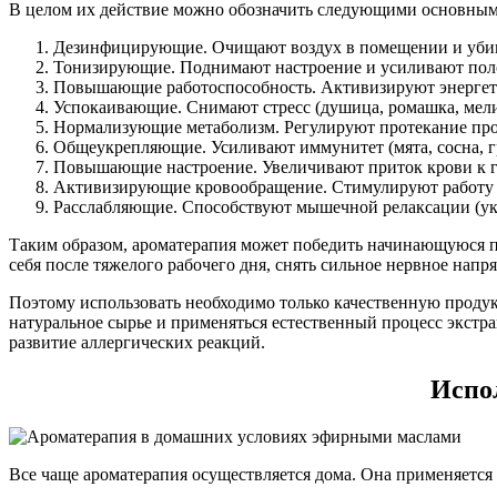
В целом их действие можно обозначить следующими основным
Дезинфицирующие. Очищают воздух в помещении и убива
Тонизирующие. Поднимают настроение и усиливают полов
Повышающие работоспособность. Активизируют энергетиче
Успокаивающие. Снимают стресс (душица, ромашка, мели
Нормализующие метаболизм. Регулируют протекание проц
Общеукрепляющие. Усиливают иммунитет (мята, сосна, г
Повышающие настроение. Увеличивают приток крови к 
Активизирующие кровообращение. Стимулируют работу вн
Расслабляющие. Способствуют мышечной релаксации (укр
Таким образом, ароматерапия может победить начинающуюся п
себя после тяжелого рабочего дня, снять сильное нервное нап
Поэтому использовать необходимо только качественную проду
натуральное сырье и применяться естественный процесс экстр
развитие аллергических реакций.
Испо
Все чаще ароматерапия осуществляется дома. Она применяетс