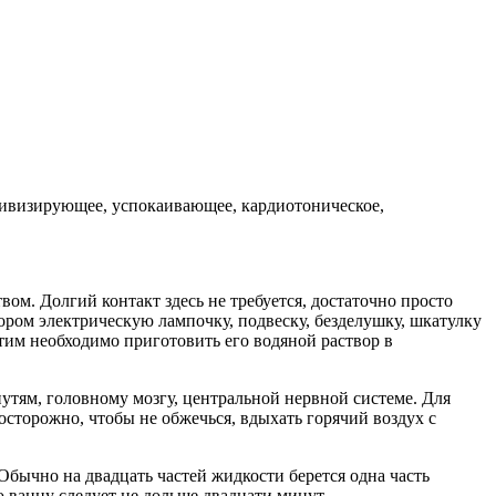
тивизирующее, успокаивающее, кардиотоническое,
м. Долгий контакт здесь не требуется, достаточно просто
ором электрическую лампочку, подвеску, безделушку, шкатулку
тим необходимо приготовить его водяной раствор в
утям, головному мозгу, центральной нервной системе. Для
сторожно, чтобы не обжечься, вдыхать горячий воздух с
Обычно на двадцать частей жидкости берется одна часть
ю ванну следует не дольше двадцати минут.