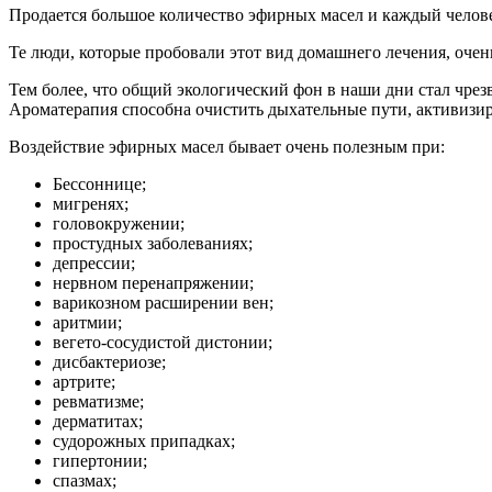
Продается большое количество эфирных масел и каждый человек
Те люди, которые пробовали этот вид домашнего лечения, очен
Тем более, что общий экологический фон в наши дни стал чре
Ароматерапия способна очистить дыхательные пути, активизир
Воздействие эфирных масел бывает очень полезным при:
Бессоннице;
мигренях;
головокружении;
простудных заболеваниях;
депрессии;
нервном перенапряжении;
варикозном расширении вен;
аритмии;
вегето-сосудистой дистонии;
дисбактериозе;
артрите;
ревматизме;
дерматитах;
судорожных припадках;
гипертонии;
спазмах;