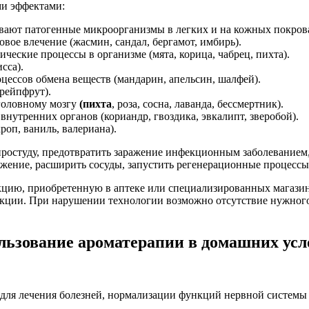
и эффектами:
ют патогенные микроорганизмы в легких и на кожных покровах 
ое влечение (жасмин, сандал, бергамот, имбирь).
ские процессы в организме (мята, корица, чабрец, пихта).
сса).
ессов обмена веществ (мандарин, апельсин, шалфей).
рейпфрут).
головному мозгу
(пихта
, роза, сосна, лаванда, бессмертник).
утренних органов (кориандр, гвоздика, эвкалипт, зверобой).
оп, ваниль, валериана).
ростуду, предотвратить заражение инфекционным заболеванием,
ряжение, расширить сосуды, запустить регенерационные процессы 
кцию, приобретенную в аптеке или специализированных магазин
акции. При нарушении технологии возможно отсутствие нужного
льзование ароматерапии в домашних усл
я для лечения болезней, нормализации функций нервной системы