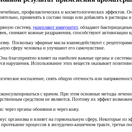
лечебных, профилактических и косметологических эффектов. Он
оятельно, применять в составе пищи или добавлять в растворы и
ервную систему,
укрепляют иммунитет
, обладают бактерицидны
век, снимают кожные раздражения, способствуют активизации к
изму. Поскольку эфирные масла взаимодействуют с рецепторами
ную сферу человека и улучшают его самочувствие.
Она благоприятно влияет на наиболее важные органы и системы
ся нарушения. Использование этих веществ оказывает позитивно
гическое воспаление, снять общую отечность или напряженность
оконсультироваться с врачом. При этом основные методы лечен
рственным средством не являются. Поэтому их эффект возможен
: через органы обоняния и через кожу.
нус организма и влияет на гормональную сферу. Некоторые из э
ь протекание процессов в желудочно-кишечном тракте, третьи 