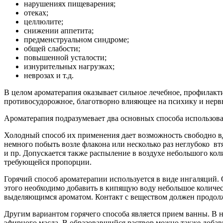
нарушениях пищеварения;
отеках;
целлюлите;
снижении аппетита;
предменструальном синдроме;
общей слабости;
повышенной усталости;
изнурительных нагрузках;
неврозах и т.д.
В целом ароматерапия оказывает сильное лечебное, профилак
противосудорожное, благотворно влияющее на психику и нервн
Ароматерапия подразумевает два основных способа использова
Холодный способ их применения дает возможность свободно вд
немного побыть возле флакона или несколько раз неглубоко вт
и пр. Допускается также распыление в воздухе небольшого кол
требующейся пропорции.
Горячий способ ароматерапии используется в виде ингаляций.
этого необходимо добавить в кипящую воду небольшое количес
выделяющимся ароматом. Контакт с веществом должен продолжа
Другим вариантом горячего способа является прием ванны. В н
эфирного масла. В образовавшийся раствор можно также добавит