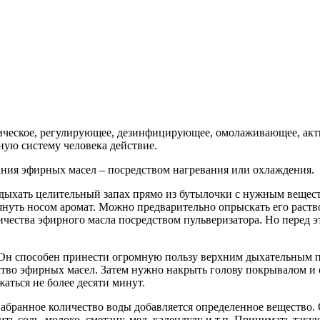
тическое, регулирующее, дезинфицирующее, омолаживающее, ак
ую систему человека действие.
ния эфирных масел – посредством нагревания или охлаждения.
ыхать целительный запах прямо из бутылочки с нужным вещество
януть носом аромат. Можно предварительно опрыскать его раств
ичества эфирного масла посредством пульверизатора. Но перед э
 Он способен принести огромную пользу верхним дыхательным п
тво эфирных масел. Затем нужно накрыть голову покрывалом и о
ться не более десяти минут.
абранное количество воды добавляется определенное вещество. 
ь соль, молоко, сметану, мед, календулу и т.п. Принимать таку