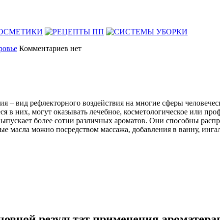
ровье
Комментариев нет
пия – вид рефлекторного воздействия на многие сферы человече
я в них, могут оказывать лечебное, косметологическое или пр
пускает более сотни различных ароматов. Они способны распро
ые масла можно посредством массажа, добавления в ванну, инга
новной результат применения ароматера