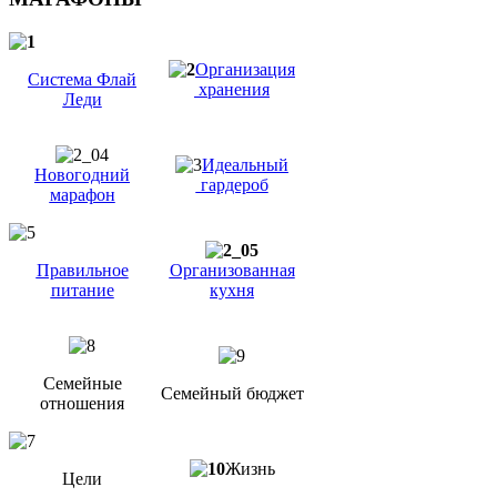
Организация
Система Флай
хранения
Леди
Идеальный
Новогодний
гардероб
марафон
Правильное
Организованная
питание
кухня
Семейные
Семейный бюджет
отношения
Жизнь
Цели