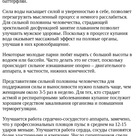
баттерфляй.
Сила воды насыщает силой и уверенностью в себе, позволяет
перезагрузить мысленный процесс и немного расслабиться.
Для сильной половины человечества, страдающей
эректильной дисфункцией занятие плаванием позволит
улучшить мужское здоровье. Поскольку в процессе купания
вода оказывает массажный эффект на половые органы,
улучшая в них кровообращение.
Некоторые молодые парни любят нырять с большой высоты в
водоем или бассейн. Часто делать это не стоит, поскольку
происходит сильное изнашивание опорно – двигательного
аппарата, в частности, нижних конечностей.
Представителям сильной половины человечества для
поддержания силы и выносливости нужно плавать чаще, чем
женщинам около 3-5 раз в неделю. Для тех, кто страдает
астмой и респираторными заболеваниями купание послужит
хорошим средством закаливания организма и повышения
терморегуляции.
Улучшается работа сердечно-сосудистого аппарата, замечено,
что у профессиональных пловцов пульс в среднем на 12-15
ударов меньше. Улучшается работа сердца, сосуды становятся
более эластичными и крепкими. Число гипертоников среди