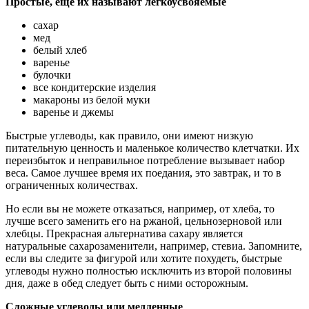
Простые, еще их называют легкоусвояемые
сахар
мед
белый хлеб
варенье
булочки
все кондитерские изделия
макароны из белой муки
варенье и джемы
Быстрые углеводы, как правило, они имеют низкую
питательную ценность и маленькое количество клетчатки. Их
переизбыток и неправильное потребление вызывает набор
веса. Самое лучшее время их поедания, это завтрак, и то в
ограниченных количествах.
Но если вы не можете отказаться, например, от хлеба, то
лучше всего заменить его на ржаной, цельнозерновой или
хлебцы. Прекрасная альтернатива сахару является
натуральные сахарозаменители, например, стевиа. Запомните,
если вы следите за фигурой или хотите похудеть, быстрые
углеводы нужно полностью исключить из второй половины
дня, даже в обед следует быть с ними осторожным.
Сложные углеводы или медленные