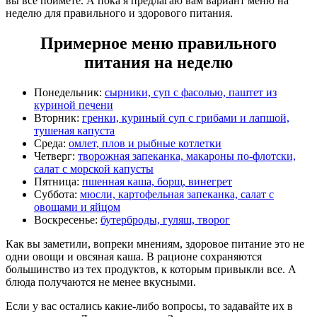
вы все поймете. А пока я предлагаю вам вариант меню на
неделю для правильного и здорового питания.
Примерное меню правильного
питания на неделю
Понедельник:
сырники, суп с фасолью, паштет из
куриной печени
Вторник:
гренки, куриный суп с грибами и лапшой,
тушеная капуста
Среда:
омлет, плов и рыбные котлетки
Четверг:
творожная запеканка, макароны по-флотски,
салат с морской капусты
Пятница:
пшенная каша, борщ, винегрет
Суббота:
мюсли, картофельная запеканка, салат с
овощами и яйцом
Воскресенье:
бутерброды, гуляш, творог
Как вы заметили, вопреки мнениям, здоровое питание это не
одни овощи и овсяная каша. В рационе сохраняются
большинство из тех продуктов, к которым привыкли все. А
блюда получаются не менее вкусными.
Если у вас остались какие-либо вопросы, то задавайте их в