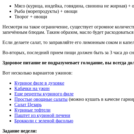
Мясо (курица, индейка, говядина, свинина не жирная) +
Рыба (морепродукты) + овощи
Творог + овощи
Несмотря на такое ограничение, существует огромное количес
запечённым блюдам. Таким образом, масло будет расходоватьс
Если делаете салат, то заправляйте его лимонным соком и кап
Во-вторых, последний прием пищи должен быть за 3 часа до сна.
Здоровое питание не подразумевает голодание, вы всегда 
Вот несколько вариантов ужинов:
Куриное филе в духовке
Кабачки на ужин
Еще рецепты куриного филе
Простые овощные салаты
(можно кушать в качесве гарни
Салат Цезарь
Куриные тефтели
Паштет из куриной печени
Брокколи с зеленой фасолью
Задание недели: