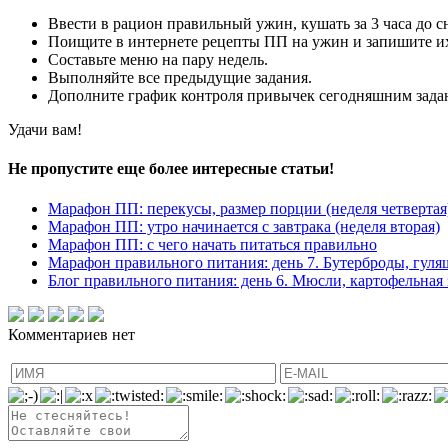
Ввести в рацион правильный ужин, кушать за 3 часа до с
Поищите в интернете рецепты ПП на ужин и запишите и
Составьте меню на пару недель.
Выполняйте все предыдущие задания.
Дополните график контроля привычек сегодняшним зада
Удачи вам!
Не пропустите еще более интересные статьи!
Марафон ПП: перекусы, размер порции (неделя четвертая
Марафон ПП: утро начинается с завтрака (неделя вторая)
Марафон ПП: с чего начать питаться правильно
Марафон правильного питания: день 7. Бутерброды, гуля
Блог правильного питания: день 6. Мюсли, картофельная
Комментариев нет