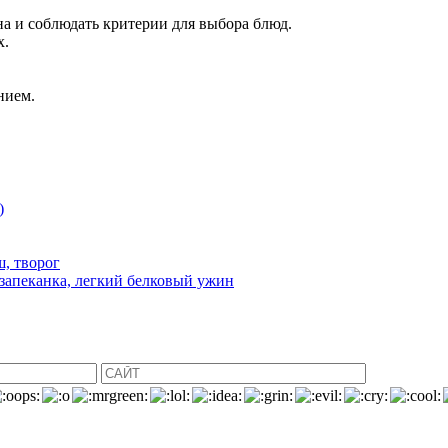
на и соблюдать критерии для выбора блюд.
х.
нием.
)
ш, творог
 запеканка, легкий белковый ужин